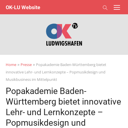
Skip
OK-LU Website
to
content
»
»
Home
Presse
Popakademie Baden-Württemberg bietet
innovative Lehr- und Lernkonzepte – Popmusikdesign und
Musikbusiness im Mittelpunkt
Popakademie Baden-
Württemberg bietet innovative
Lehr- und Lernkonzepte –
Popmusikdesign und