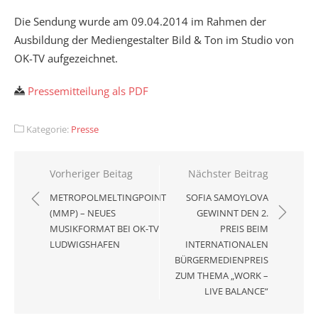
Die Sendung wurde am 09.04.2014 im Rahmen der
Ausbildung der Mediengestalter Bild & Ton im Studio von
OK-TV aufgezeichnet.
Pressemitteilung als PDF
Kategorie:
Presse
Beitragsnavigation
Vorheriger Beitag
Nächster Beitrag
METROPOLMELTINGPOINT
SOFIA SAMOYLOVA
(MMP) – NEUES
GEWINNT DEN 2.
MUSIKFORMAT BEI OK-TV
PREIS BEIM
LUDWIGSHAFEN
INTERNATIONALEN
BÜRGERMEDIENPREIS
ZUM THEMA „WORK –
LIVE BALANCE“