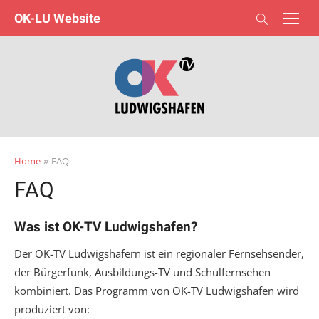
Skip
OK-LU Website
to
content
»
Home
FAQ
FAQ
Was ist OK-TV Ludwigshafen?
Der OK-TV Ludwigshafern ist ein regionaler Fernsehsender,
der Bürgerfunk, Ausbildungs-TV und Schulfernsehen
kombiniert. Das Programm von OK-TV Ludwigshafen wird
produziert von: