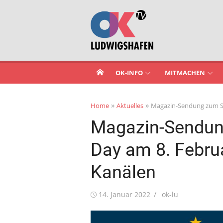
Skip
to
content
OK-INFO
MITMACHEN
»
»
Home
Aktuelles
Magazin-Sendung zum Sa
Magazin-Sendung
Day am 8. Febru
Kanälen
Posted
Author
14. Januar 2022
ok-lu
on