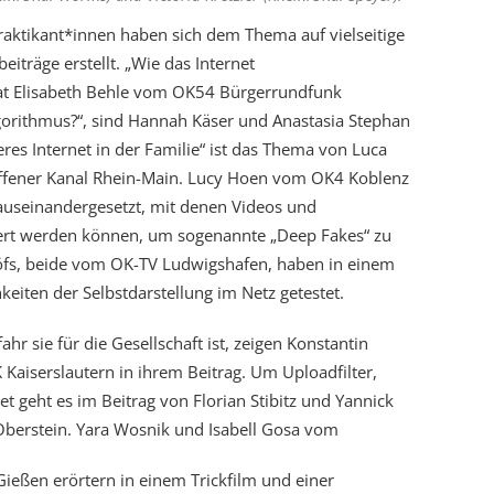
Praktikant*innen haben sich dem Thema auf vielseitige
träge erstellt. „Wie das Internet
at Elisabeth Behle vom OK54 Bürgerrundfunk
Algorithmus?“, sind Hannah Käser und Anastasia Stephan
es Internet in der Familie“ ist das Thema von Luca
fener Kanal Rhein-Main. Lucy Hoen vom OK4 Koblenz
auseinandergesetzt, mit denen Videos und
t werden können, um sogenannte „Deep Fakes“ zu
öfs, beide vom OK-TV Ludwigshafen, haben in einem
eiten der Selbstdarstellung im Netz getestet.
r sie für die Gesellschaft ist, zeigen Konstantin
aiserslautern in ihrem Beitrag. Um Uploadfilter,
t geht es im Beitrag von Florian Stibitz und Yannick
erstein. Yara Wosnik und Isabell Gosa vom
ießen erörtern in einem Trickfilm und einer