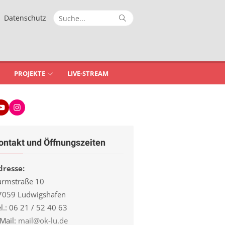
Suche
Suche
Datenschutz
nach:
PROJEKTE
LIVE-STREAM
Youtube
Instagram
ontakt und Öffnungszeiten
dresse:
urmstraße 10
7059 Ludwigshafen
l.: 06 21 / 52 40 63
-Mail:
mail@ok-lu.de