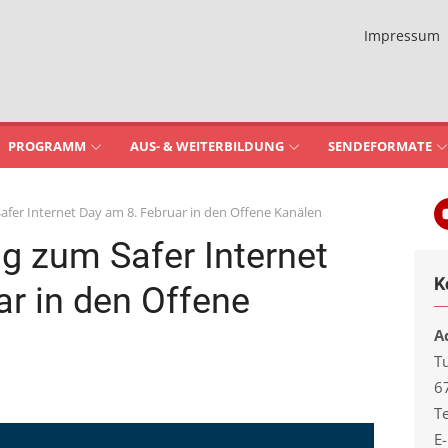
Impressum
PROGRAMM
AUS- & WEITERBILDUNG
SENDEFORMATE
fer Internet Day am 8. Februar in den Offene Kanälen
 zum Safer Internet
K
ar in den Offene
A
T
6
Te
E