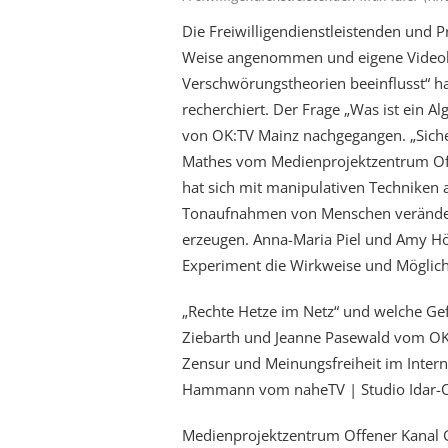
Die Freiwilligendienstleistenden und 
Weise angenommen und eigene Videobei
Verschwörungstheorien beeinflusst“ h
recherchiert. Der Frage „Was ist ein 
von OK:TV Mainz nachgegangen. „Sicher
Mathes vom Medienprojektzentrum Of
hat sich mit manipulativen Techniken 
Tonaufnahmen von Menschen veränder
erzeugen. Anna-Maria Piel und Amy H
Experiment die Wirkweise und Möglichk
„Rechte Hetze im Netz“ und welche Gefah
Ziebarth und Jeanne Pasewald vom OK K
Zensur und Meinungsfreiheit im Interne
Hammann vom naheTV | Studio Idar-Ob
Medienprojektzentrum Offener Kanal G