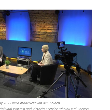
ay 2022 wird moderiert von den beiden
einlOKal Worms) und Victoria Kretzler (RheinlOKal Speyer).