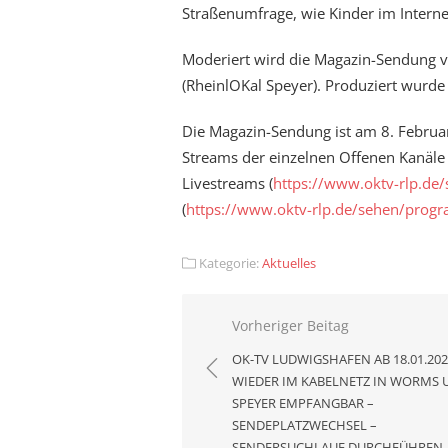
Straßenumfrage, wie Kinder im Interne
Moderiert wird die Magazin-Sendung vo
(RheinlOKal Speyer). Produziert wurd
Die Magazin-Sendung ist am 8. Febru
Streams der einzelnen Offenen Kanäle 
Livestreams (
https://www.oktv-rlp.de/
(
https://www.oktv-rlp.de/sehen/prog
Kategorie:
Aktuelles
Beitragsnavigation
Vorheriger Beitag
OK-TV LUDWIGSHAFEN AB 18.01.20
WIEDER IM KABELNETZ IN WORMS 
SPEYER EMPFANGBAR –
SENDEPLATZWECHSEL –
SENDERSUCHLAUF DURCHFÜHREN