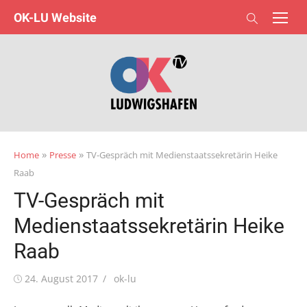
Skip
OK-LU Website
to
content
»
»
Home
Presse
TV-Gespräch mit Medienstaatssekretärin Heike
Raab
TV-Gespräch mit
Medienstaatssekretärin Heike
Raab
Posted
Author
24. August 2017
ok-lu
on