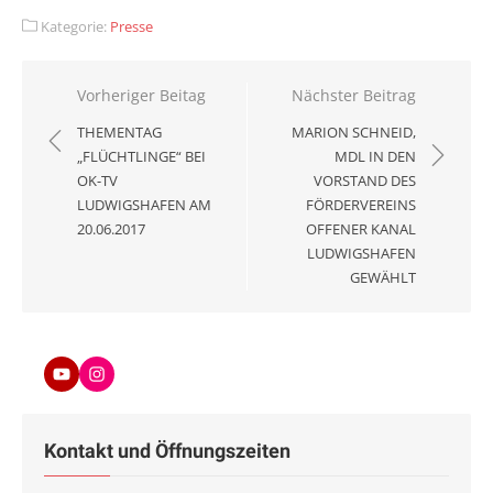
Kategorie:
Presse
Beitragsnavigation
Vorheriger Beitag
Nächster Beitrag
THEMENTAG
MARION SCHNEID,
„FLÜCHTLINGE“ BEI
MDL IN DEN
OK-TV
VORSTAND DES
LUDWIGSHAFEN AM
FÖRDERVEREINS
20.06.2017
OFFENER KANAL
LUDWIGSHAFEN
GEWÄHLT
Youtube
Instagram
Kontakt und Öffnungszeiten