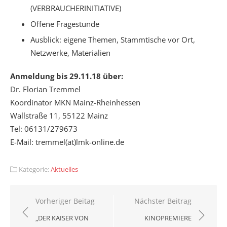
(VERBRAUCHERINITIATIVE)
Offene Fragestunde
Ausblick: eigene Themen, Stammtische vor Ort,
Netzwerke, Materialien
Anmeldung bis 29.11.18 über:
Dr. Florian Tremmel
Koordinator MKN Mainz-Rheinhessen
Wallstraße 11, 55122 Mainz
Tel: 06131/279673
E-Mail: tremmel(at)lmk-online.de
Kategorie:
Aktuelles
Beitragsnavigation
Vorheriger Beitag
Nächster Beitrag
„DER KAISER VON
KINOPREMIERE