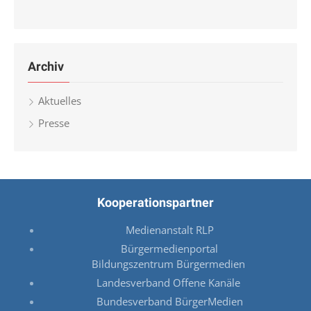
Archiv
Aktuelles
Presse
Kooperationspartner
Medienanstalt RLP
Bürgermedienportal
Bildungszentrum Bürgermedien
Landesverband Offene Kanäle
Bundesverband BürgerMedien