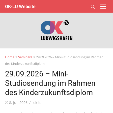
Skip
OK-LU Website
to
content
»
»
Home
Seminare
29.09.2026 – Mini-Studiosendung im Rahmen
des Kinderzukunftsdiplom
29.09.2026 – Mini-
Studiosendung im Rahmen
des Kinderzukunftsdiplom
Posted
Author
8. Juli 2026
ok-lu
on