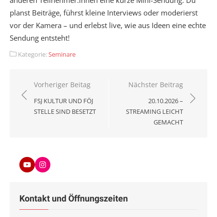
planst Beiträge, führst kleine Interviews oder moderierst
vor der Kamera – und erlebst live, wie aus Ideen eine echte
Sendung entsteht!
Kategorie:
Seminare
Beitragsnavigation
Vorheriger Beitag
Nächster Beitrag
FSJ KULTUR UND FÖJ
20.10.2026 –
STELLE SIND BESETZT
STREAMING LEICHT
GEMACHT
Youtube
Instagram
Kontakt und Öffnungszeiten