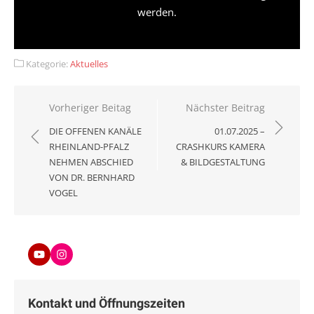
werden.
Kategorie:
Aktuelles
Beitragsnavigation
Vorheriger Beitag
Nächster Beitrag
DIE OFFENEN KANÄLE
01.07.2025 –
RHEINLAND-PFALZ
CRASHKURS KAMERA
NEHMEN ABSCHIED
& BILDGESTALTUNG
VON DR. BERNHARD
VOGEL
Youtube
Instagram
Kontakt und Öffnungszeiten