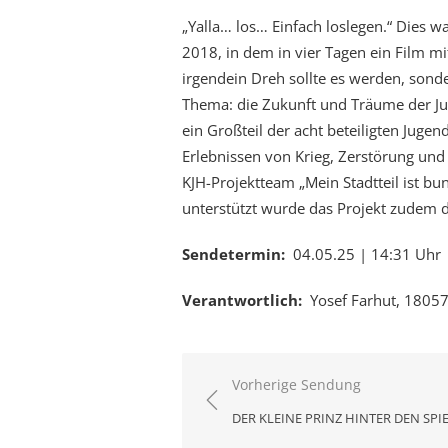
„Yalla… los… Einfach loslegen.“ Dies w
2018, in dem in vier Tagen ein Film mi
irgendein Dreh sollte es werden, sond
Thema: die Zukunft und Träume der Ju
ein Großteil der acht beteiligten Juge
Erlebnissen von Krieg, Zerstörung und
KJH-Projektteam „Mein Stadtteil ist bu
unterstützt wurde das Projekt zudem d
Sendetermin:
04.05.25 | 14:31 Uhr
Verantwortlich:
Yosef Farhut, 18057
Beitragsnavigation
Vorherige Sendung
DER KLEINE PRINZ HINTER DEN SPI