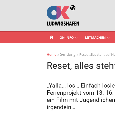
Skip
to
content
OK-INFO
MITMACHEN
» Sendung »
Home
Reset, alles steht auf 
Reset, alles ste
„Yalla… los… Einfach losl
Ferienprojekt vom 13.-16.
ein Film mit Jugendlichen
irgendein…