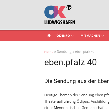
Skip
to
content
OK-INFO
MITMACHEN
» Sendung »
Home
eben.pfalz 40
eben.pfalz 40
Die Sendung aus der Eben
Heutige Themen der Sendung eben.pfa
Theateraufführung Ödipus, Ausbildung
einer Mennonitischen Gemeinschaft, a