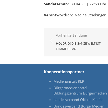
Sendetermin:
30.04.25 | 22:59 Uhr
Verantwortlich:
Nadine Striebinger
Beitragsnavigation
Vorherige Sendung
HOLDRIO! DIE GANZE WELT IST
HIMMELBLAU
Kooperationspartner
Medienanstalt RLP
Bürgermedienportal
Bildungszentrum Bürgermedien
Landesverband Offene Kanäle
Bundesverband BürgerMedien