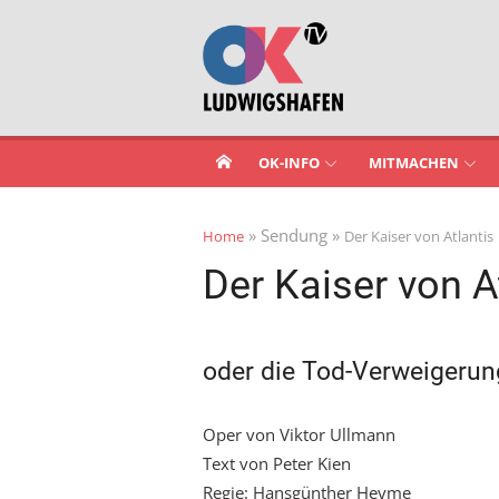
Skip
to
content
OK-INFO
MITMACHEN
» Sendung »
Home
Der Kaiser von Atlantis
Der Kaiser von A
oder die Tod-Verweigerun
Oper von Viktor Ullmann
Text von Peter Kien
Regie: Hansgünther Heyme