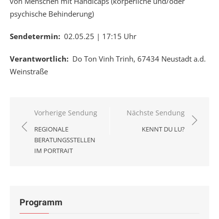
von Menschen mit Handicaps (körperliche und/oder
psychische Behinderung)
Sendetermin:
02.05.25 | 17:15 Uhr
Verantwortlich:
Do Ton Vinh Trinh, 67434 Neustadt a.d.
Weinstraße
Beitragsnavigation
Vorherige Sendung
Nächste Sendung
REGIONALE
KENNT DU LU?
BERATUNGSSTELLEN
IM PORTRAIT
Programm