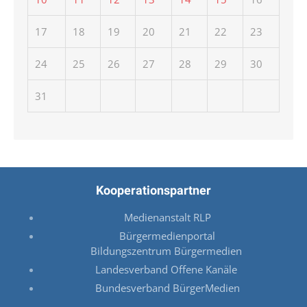
17
18
19
20
21
22
23
24
25
26
27
28
29
30
31
Kooperationspartner
Medienanstalt RLP
Bürgermedienportal
Bildungszentrum Bürgermedien
Landesverband Offene Kanäle
Bundesverband BürgerMedien